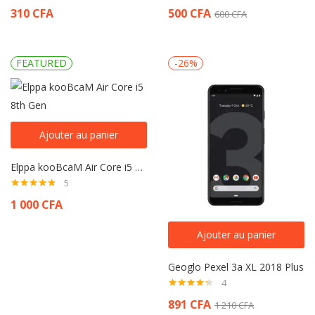
Note
4.00
Note
4.00
310
CFA
500
CFA
600
CFA
sur 5
sur 5
FEATURED
-26%
Ajouter au panier
Elppa kooBcaM Air Core i5 8th Gen
5
Note
4.80
1 000
CFA
sur 5
Ajouter au panier
Geoglo Pexel 3a XL 2018 Plus
4
Note
4.25
891
CFA
1 210
CFA
sur 5