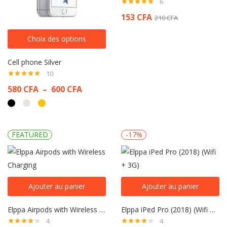
6
Note
4.67
153
CFA
210
CFA
sur 5
Choix des options
Cell phone Silver
10
Note
4.90
580
CFA
–
600
CFA
sur 5
FEATURED
-17%
Ajouter au panier
Ajouter au panier
Elppa Airpods with Wireless Charging
Elppa iPed Pro (2018) (Wifi + 3G)
4
4