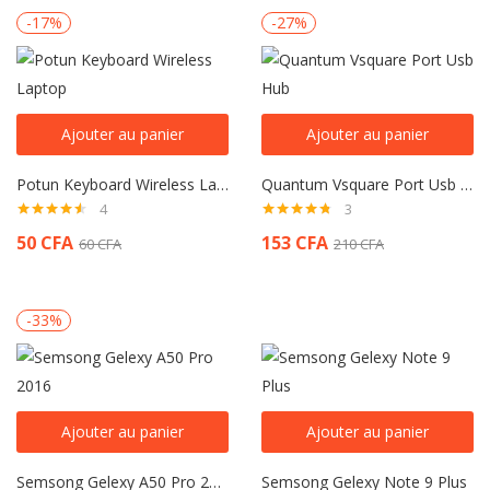
-17%
-27%
Ajouter au panier
Ajouter au panier
Potun Keyboard Wireless Laptop
Quantum Vsquare Port Usb Hub
4
3
Note
4.50
Note
4.67
50
CFA
153
CFA
60
CFA
210
CFA
sur 5
sur 5
-33%
Ajouter au panier
Ajouter au panier
Semsong Gelexy A50 Pro 2016
Semsong Gelexy Note 9 Plus