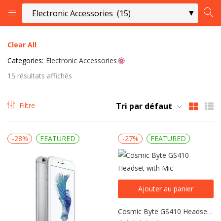
CONNEXION
Clear All
Categories:
Electronic Accessories
Entrez votre nom d'utilisateur et le mot de passe pour vous
15 résultats affichés
connecter.
Filtre
Tri par défaut
-28%
FEATURED
-27%
FEATURED
Se souvenir de moi
Connexion
Mot de passe perdu?
Ajouter au panier
Cosmic Byte GS410 Headset with Mic