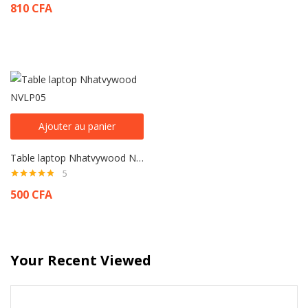
810
CFA
sur 5
Ajouter au panier
Table laptop Nhatvywood NVLP05
5
Note
4.80
500
CFA
sur 5
Your Recent Viewed