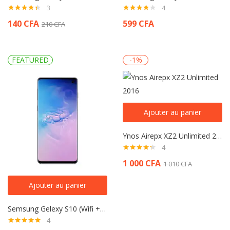
3
4
Note
4.33
Note
140
CFA
599
CFA
210
CFA
sur 5
3.75
sur 5
FEATURED
-1%
Ajouter au panier
Ynos Airepx XZ2 Unlimited 2016
4
Note
4.25
1 000
CFA
1 010
CFA
sur 5
Ajouter au panier
Semsung Gelexy S10 (Wifi + LTE)
4
Note
5.00