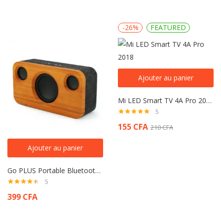
-26%
FEATURED
Ajouter au panier
Mi LED Smart TV 4A Pro 2018
5
Note
4.80
155
CFA
210
CFA
sur 5
Ajouter au panier
Go PLUS Portable Bluetooth Speaker
5
Note
4.40
399
CFA
sur 5